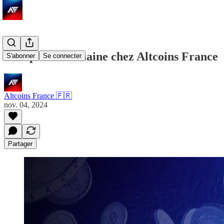
Récap de la semaine chez Altcoins France
S'abonner
Se connecter
Altcoins France 🇫🇷
nov. 04, 2024
Partager