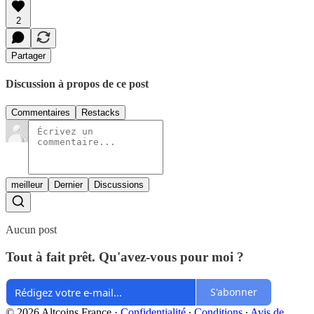
2
Partager
Discussion à propos de ce post
Commentaires
Restacks
meilleur
Dernier
Discussions
Aucun post
Tout à fait prêt. Qu'avez-vous pour moi ?
S'abonner
© 2026 Altcoins France
·
Confidentialité
∙
Conditions
∙
Avis de