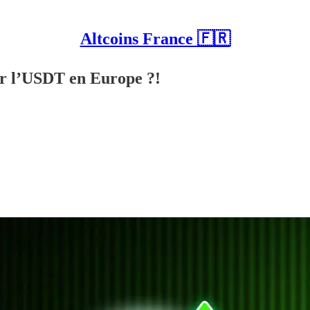
Altcoins France 🇫🇷
er l’USDT en Europe ?!