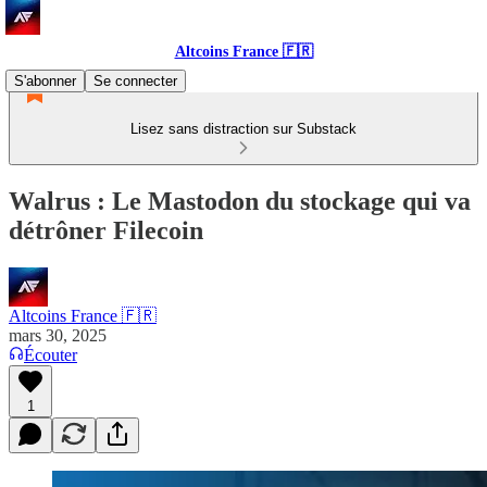
Altcoins France 🇫🇷
S'abonner
Se connecter
Lisez sans distraction sur Substack
Walrus : Le Mastodon du stockage qui va
détrôner Filecoin
Altcoins France 🇫🇷
mars 30, 2025
Écouter
1